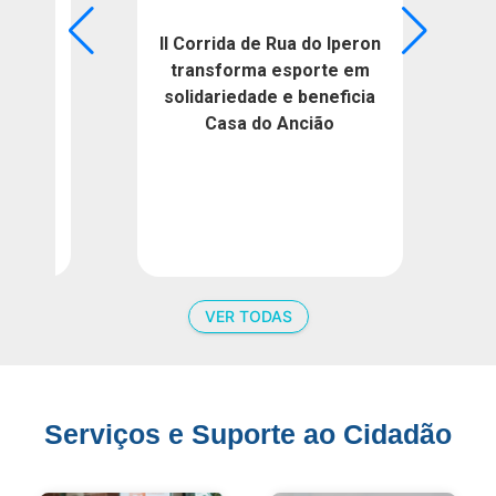
is
II Corrida de Rua do Iperon
os do
transforma esporte em
ão dos
solidariedade e beneficia
nais
Casa do Ancião
2037
VER TODAS
Serviços e Suporte ao Cidadão