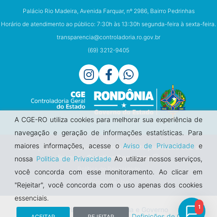
Palácio Rio Madeira, Avenida Farquar, nº 2986, Bairro Pedrinhas
Horário de atendimento ao público: 7:30h às 13:30h segunda-feira à sexta-feira.
transparencia@controladoria.ro.gov.br
(69) 3212-9405
A CGE-RO utiliza cookies para melhorar sua experiência de
navegação e geração de informações estatísticas. Para
maiores informações, acesse o
Aviso de Privacidade
e
2026 | Todo o conteúdo deste site está publicado sob a
licença -
Creative Commons
nossa
Politica de Privacidade
Ao utilizar nossos serviços,
Política de Privacidade
você concorda com esse monitoramento. Ao clicar em
Termos de Uso
"Rejeitar", você concorda com o uso apenas dos cookies
essenciais.
1
Diretoria de Transparência e Governo
Definições de Cookies
ACEITAR
REJEITAR