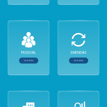
Pagamentos de Precatórios
Remuneração de Servidores
Emendas Parlamentares Fede
Estrutura de Remunerações
Emendas Parlamentares Esta
PESSOAL
EMENDAS
Relação de Servidores em Regime de Trabalho Remoto
VEJA MAIS
VEJA MAIS
Servidores desligados/exonerados
Relação de Funcionários Terceirizados
Relação de Estagiários
Diárias e Viagens
Bens Móveis
Transparência Caerd