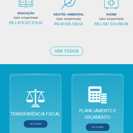
EDUCAÇÃO
GESTÃO AMBIENTAL
SAÚDE
Valor empenhado
Valor empenhado
Valor empenhado
R$ 1.879.327.679,81
R$ 48.635.338,53
R$ 1.687.324.990,88
VER TODOS
Prestação de Contas do Governo
Plano Plurianual (PPA)
Gestão Fiscal - LRF
Lei Diretrizes Orçamentárias 
PLANEJAMENTO E
TRANSPARÊNCIA FISCAL
Programa de Ajuste Fiscal
Lei Orçamentária Anual (LOA)
ORÇAMENTO
VEJA MAIS
VEJA MAIS
Consórcios Públicos
Plano Estratégico