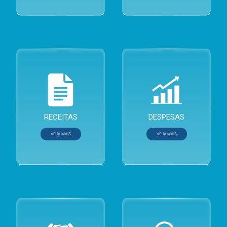
Relação de Fundos
PDES Rondônia 2015-2030
Termo de Ajuste de Gestão - 
Entenda o que é Receita Pública
Entenda o que é Despesa Púb
Receita Estadual
Despesa Estadual
RECEITAS
DESPESAS
Repasses Financeiros Recebidos (Duodécimos)
Gastos com Publicidade
VEJA MAIS
VEJA MAIS
Dívida Ativa
Restos a Pagar
Repasses aos Municípios
Municípios
Renúncia de Receitas
Licitações Atuais
Convênios